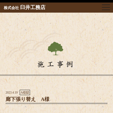
togg
臼井工務店
株式会社
navi
施工事例
A様邸
2023.4.19
廊下張り替え A様