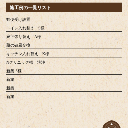
施工例の一覧リスト
郵便受け設置
トイレ入れ替え S様
廊下張り替え A様
蔵の破風交換
キッチン入れ替え K様
Nクリニック様 洗浄
新築 S様
新築
新築
新築