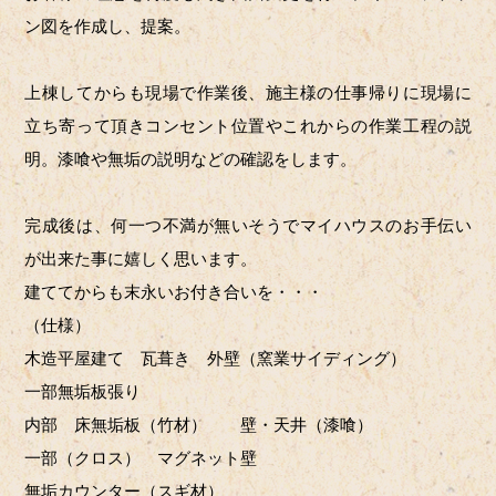
ン図を作成し、提案。
上棟してからも現場で作業後、施主様の仕事帰りに現場に
立ち寄って頂きコンセント位置やこれからの作業工程の説
明。漆喰や無垢の説明などの確認をします。
完成後は、何一つ不満が無いそうでマイハウスのお手伝い
が出来た事に嬉しく思います。
建ててからも末永いお付き合いを・・・
（仕様）
木造平屋建て 瓦葺き 外壁（窯業サイディング）
一部無垢板張り
内部 床無垢板（竹材） 壁・天井（漆喰）
一部（クロス） マグネット壁
無垢カウンター（スギ材）