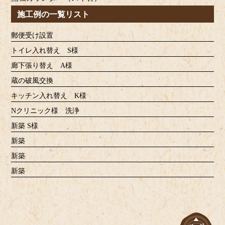
施工例の一覧リスト
郵便受け設置
トイレ入れ替え S様
廊下張り替え A様
蔵の破風交換
キッチン入れ替え K様
Nクリニック様 洗浄
新築 S様
新築
新築
新築