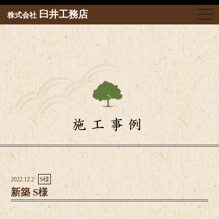
togg
臼井工務店
株式会社
navi
施工事例
S様
2022.12.2
新築 S様